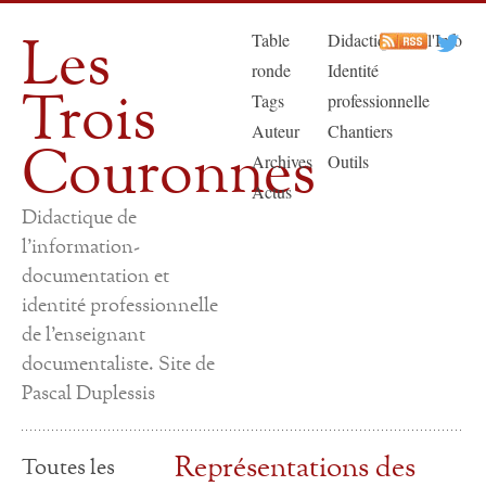
Les
Table
Didactique de l'Info
ronde
Identité
Trois
Tags
professionnelle
Auteur
Chantiers
Couronnes
Archives
Outils
Actus
Didactique de
l'information-
documentation et
identité professionnelle
de l'enseignant
documentaliste. Site de
Pascal Duplessis
Représentations des
Toutes les