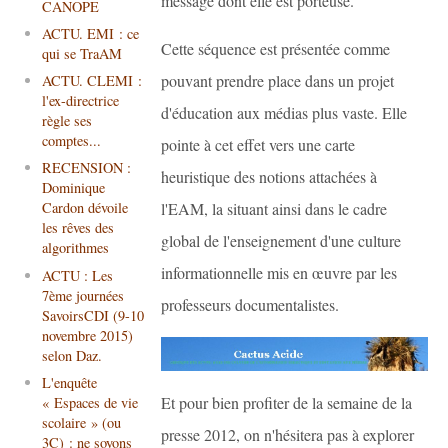
message dont elle est porteuse.
CANOPE
ACTU. EMI : ce
Cette séquence est présentée comme
qui se TraAM
pouvant prendre place dans un projet
ACTU. CLEMI :
l'ex-directrice
d'éducation aux médias plus vaste. Elle
règle ses
comptes...
pointe à cet effet vers une carte
RECENSION :
heuristique des notions attachées à
Dominique
l'EAM, la situant ainsi dans le cadre
Cardon dévoile
les rêves des
global de l'enseignement d'une culture
algorithmes
informationnelle mis en œuvre par les
ACTU : Les
7ème journées
professeurs documentalistes.
SavoirsCDI (9-10
novembre 2015)
selon Daz.
L'enquête
Et pour bien profiter de la semaine de la
« Espaces de vie
scolaire » (ou
presse 2012, on n'hésitera pas à explorer
3C) : ne soyons