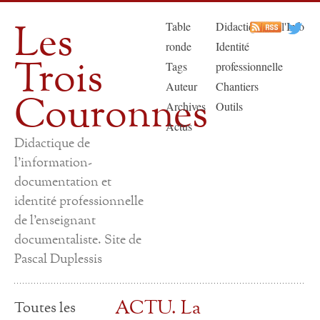
Les
Table
Didactique de l'Info
ronde
Identité
Trois
Tags
professionnelle
Auteur
Chantiers
Couronnes
Archives
Outils
Actus
Didactique de
l'information-
documentation et
identité professionnelle
de l'enseignant
documentaliste. Site de
Pascal Duplessis
ACTU. La
Toutes les