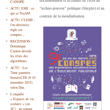
documentation et la culture de l'écrit au
CANOPE
"techno-pouvoir" politique (Stiegler) et au
ACTU. EMI : ce
qui se TraAM
contexte de la mondialisation.
ACTU. CLEMI :
l'ex-directrice
règle ses
comptes...
RECENSION :
Dominique
Cardon dévoile
les rêves des
algorithmes
ACTU : Les
7ème journées
SavoirsCDI (9-10
novembre 2015)
selon Daz.
L'enquête
« Espaces de vie
scolaire » (ou
3C) : ne soyons