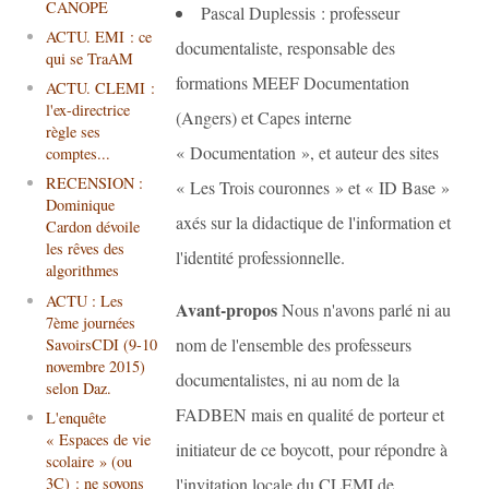
CANOPE
Pascal Duplessis : professeur
ACTU. EMI : ce
documentaliste, responsable des
qui se TraAM
formations MEEF Documentation
ACTU. CLEMI :
l'ex-directrice
(Angers) et Capes interne
règle ses
« Documentation », et auteur des sites
comptes...
RECENSION :
« Les Trois couronnes » et « ID Base »
Dominique
axés sur la didactique de l'information et
Cardon dévoile
les rêves des
l'identité professionnelle.
algorithmes
ACTU : Les
Avant-propos
Nous n'avons parlé ni au
7ème journées
nom de l'ensemble des professeurs
SavoirsCDI (9-10
novembre 2015)
documentalistes, ni au nom de la
selon Daz.
FADBEN mais en qualité de porteur et
L'enquête
« Espaces de vie
initiateur de ce boycott, pour répondre à
scolaire » (ou
3C) : ne soyons
l'invitation locale du CLEMI de