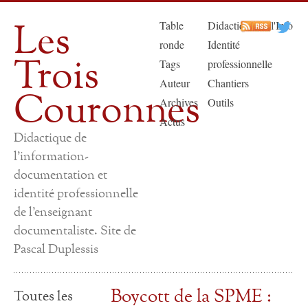
Les
Table
Didactique de l'Info
ronde
Identité
Trois
Tags
professionnelle
Auteur
Chantiers
Couronnes
Archives
Outils
Actus
Didactique de
l'information-
documentation et
identité professionnelle
de l'enseignant
documentaliste. Site de
Pascal Duplessis
Boycott de la SPME :
Toutes les