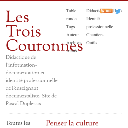
Les
Table
Didactique de l'Info
ronde
Identité
Trois
Tags
professionnelle
Auteur
Chantiers
Couronnes
Archives
Outils
Actus
Didactique de
l'information-
documentation et
identité professionnelle
de l'enseignant
documentaliste. Site de
Pascal Duplessis
Penser la culture
Toutes les