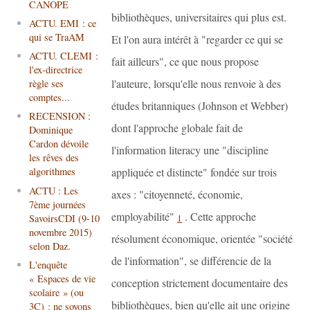
CANOPE
bibliothèques, universitaires qui plus est.
ACTU. EMI : ce
qui se TraAM
Et l'on aura intérêt à "regarder ce qui se
ACTU. CLEMI :
fait ailleurs", ce que nous propose
l'ex-directrice
l'auteure, lorsqu'elle nous renvoie à des
règle ses
comptes...
études britanniques (Johnson et Webber)
RECENSION :
dont l'approche globale fait de
Dominique
Cardon dévoile
l'information literacy une "discipline
les rêves des
appliquée et distincte" fondée sur trois
algorithmes
ACTU : Les
axes : "citoyenneté, économie,
7ème journées
employabilité"
. Cette approche
SavoirsCDI (9-10
1
novembre 2015)
résolument économique, orientée "société
selon Daz.
de l'information", se différencie de la
L'enquête
« Espaces de vie
conception strictement documentaire des
scolaire » (ou
bibliothèques, bien qu'elle ait une origine
3C) : ne soyons