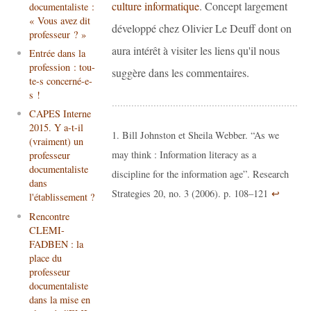
culture informatique
. Concept largement
documentaliste :
« Vous avez dit
développé chez Olivier Le Deuff dont on
professeur ? »
aura intérêt à visiter les liens qu'il nous
Entrée dans la
profession : tou-
suggère dans les commentaires.
te-s concerné-e-
s !
CAPES Interne
2015. Y a-t-il
Bill Johnston et Sheila Webber. “As we
(vraiment) un
may think : Information literacy as a
professeur
documentaliste
discipline for the information age”. Research
dans
Strategies 20, no. 3 (2006). p. 108–121
↩
l'établissement ?
Rencontre
CLEMI-
FADBEN : la
place du
professeur
documentaliste
dans la mise en