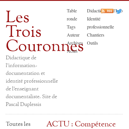
Les
Table
Didactique de l'Info
ronde
Identité
Trois
Tags
professionnelle
Auteur
Chantiers
Couronnes
Archives
Outils
Actus
Didactique de
l'information-
documentation et
identité professionnelle
de l'enseignant
documentaliste. Site de
Pascal Duplessis
ACTU : Compétence
Toutes les