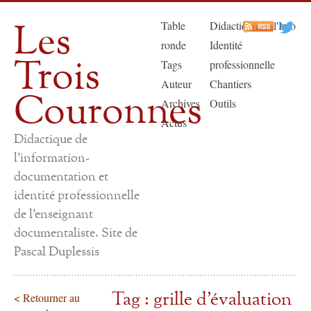
Les
Table
Didactique de l'Info
ronde
Identité
Trois
Tags
professionnelle
Auteur
Chantiers
Couronnes
Archives
Outils
Actus
Didactique de
l'information-
documentation et
identité professionnelle
de l'enseignant
documentaliste. Site de
Pascal Duplessis
Tag : grille d'évaluation
< Retourner au