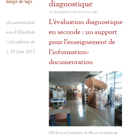
nuage de tags
diagnostique
11 documents sont liés à ce tag
L’évaluation diagnostique
ure documentaliste
en seconde : un support
ration d’Elisabeth
pour l’enseignement de
liste (Académie de
l’information-
jon), 28 Juin 2012
documentation
CDI du lycée Lamartine, de Mâcon (académie de